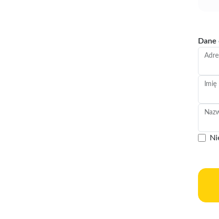
Dane 
Adre
Imię
Nazwa
Ni
Tw
Kod 