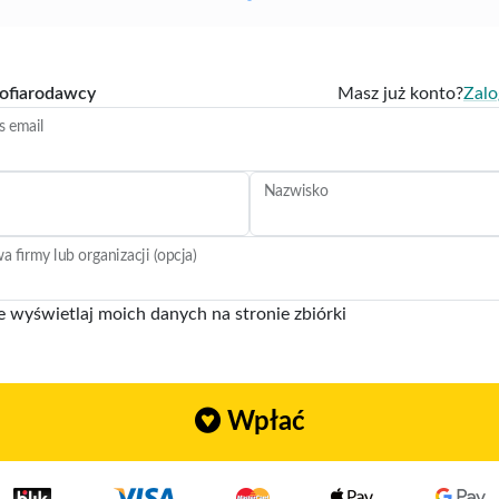
ofiarodawcy
Masz już konto?
Zalo
s email
Nazwisko
 firmy lub organizacji (opcja)
e wyświetlaj moich danych na stronie zbiórki
Wpłać
oja wpłata:
pocztowy
Miejscowość