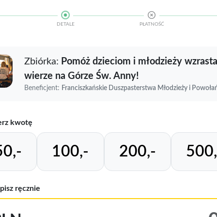
DETALE
PŁATNOŚĆ
Zbiórka:
Pomóż dzieciom i młodzieży wzrast
wierze na Górze Św. Anny!
Beneficjent:
Franciszkańskie Duszpasterstwa Młodzieży i Powoła
rz kwotę
50,-
100,-
200,-
500,
pisz ręcznie