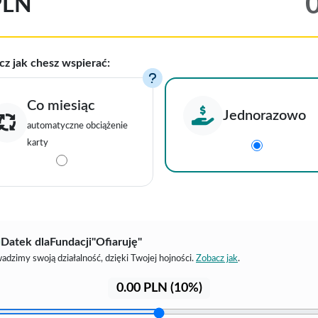
PLN
cz jak chesz wspierać:
Co miesiąc
Jednorazowo
automatyczne obciążenie
karty
Datek dla
Fundacji
"Ofiaruję"
adzimy swoją działalność, dzięki Twojej hojności.
Zobacz jak
.
0.00
PLN (
10
%)