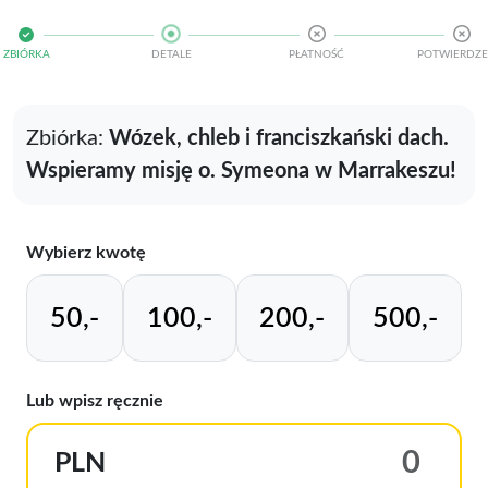
ZBIÓRKA
DETALE
PŁATNOŚĆ
POTWIERDZE
Zbiórka:
Wózek, chleb i franciszkański dach.
Wspieramy misję o. Symeona w Marrakeszu!
Wybierz kwotę
50,-
100,-
200,-
500,-
Lub wpisz ręcznie
PLN