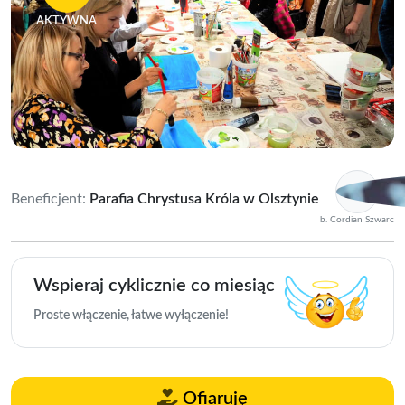
AKTYWNA
Beneficjent:
Parafia Chrystusa Króla w Olsztynie
b. Cordian Szwarc
Wspieraj cyklicznie co miesiąc
Proste włączenie, łatwe wyłączenie!
Ofiaruję