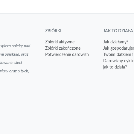
ZBIÓRKI
JAK TO DZIAŁA
Zbiórki aktywne
Jak działamy?
spiera opiekę nad
Zbiórki zakończone
Jak gospodaruj
mi opiekują, oraz
Potwierdzenie darowizn
Twoim datkiem?
Darowizny cykli
dowanie sieci
jak to działa?
iary oraz o tych,