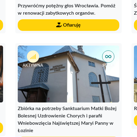
Przywróćmy potężny głos Wrocławia. Pomóż
Ś
w renowacji zabytkowych organów.
Z
Ofiaruję
AKTYWNA
STAŁA
Zbiórka na potrzeby Sanktuarium Matki Bożej
R
Bolesnej Uzdrowienie Chorych i parafii
Wniebowzięcia Najświętszej Maryi Panny w
Łozinie