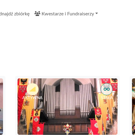
najdź zbiórkę
Kwestarze i Fundraiserzy
AKTYWNA
STAŁA