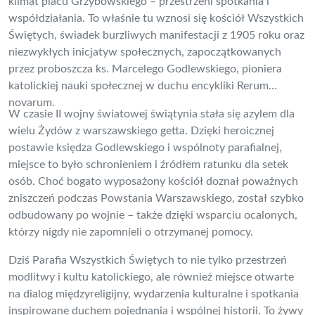
klimat placu Grzybowskiego – przestrzeni spotkania i
współdziałania. To właśnie tu wznosi się kościół Wszystkich
Świętych, świadek burzliwych manifestacji z 1905 roku oraz
niezwykłych inicjatyw społecznych, zapoczątkowanych
przez proboszcza ks. Marcelego Godlewskiego, pioniera
katolickiej nauki społecznej w duchu encykliki Rerum
novarum.
W czasie II wojny światowej świątynia stała się azylem dla
wielu Żydów z warszawskiego getta. Dzięki heroicznej
postawie księdza Godlewskiego i wspólnoty parafialnej,
miejsce to było schronieniem i źródłem ratunku dla setek
osób. Choć bogato wyposażony kościół doznał poważnych
zniszczeń podczas Powstania Warszawskiego, został szybko
odbudowany po wojnie – także dzięki wsparciu ocalonych,
którzy nigdy nie zapomnieli o otrzymanej pomocy.
Dziś Parafia Wszystkich Świętych to nie tylko przestrzeń
modlitwy i kultu katolickiego, ale również miejsce otwarte
na dialog międzyreligijny, wydarzenia kulturalne i spotkania
inspirowane duchem pojednania i wspólnej historii. To żywy