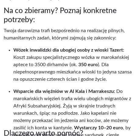
Na co zbieramy? Poznaj konkretne
potrzeby:
Twoja darowizna trafi bezpośrednio na realizację pilnych,
humanitarnych zadań, którymi zajmują się zakonnicy:
Wózek inwalidzki dla ubogiej osoby z wioski Tazert:
Koszt zakupu specjalistycznego wózka w marokańskiej
aptece to 3500 dirhamów (ok.
350 euro
). Dla
niepełnosprawnego mieszkańca wioski to jedyna szansa
na opuszczenie czterech ścian i godne życie.
Wsparcie dla więźniów w Al Kala i Marrakeszu:
Do
marokańskich więzień trafia wielu ubogich migrantów z
Afryki Subsaharyjskiej. Żyją w skrajnie trudnych
warunkach, śpiąc na podłodze. Jako kapelani nie
możemy przekazać im jedzenia ani koców, ale możemy
zasilić ich konta w kantynie.
Wystarczy 10–20 euro
, by
Dlaczego warto pomóc?
więzień mógł kupić serek, puszkę sardynek, ciepłe