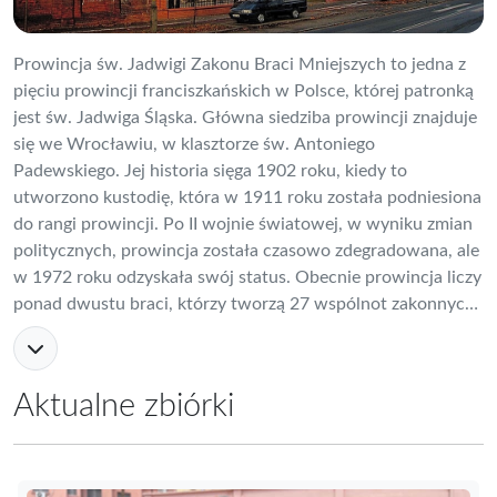
Prowincja św. Jadwigi Zakonu Braci Mniejszych to jedna z
pięciu prowincji franciszkańskich w Polsce, której patronką
jest św. Jadwiga Śląska. Główna siedziba prowincji znajduje
się we Wrocławiu, w klasztorze św. Antoniego
Padewskiego. Jej historia sięga 1902 roku, kiedy to
utworzono kustodię, która w 1911 roku została podniesiona
do rangi prowincji. Po II wojnie światowej, w wyniku zmian
politycznych, prowincja została czasowo zdegradowana, ale
w 1972 roku odzyskała swój status. Obecnie prowincja liczy
ponad dwustu braci, którzy tworzą 27 wspólnot zakonnych
rozsianych po Polsce, Niemczech, Norwegii, Włoszech i
Kazachstanie. Ważnym ośrodkiem jest Wyższe Seminarium
Duchowne "Antonianum" we Wrocławiu, gdzie bracia
Aktualne zbiórki
zdobywają wykształcenie teologiczne. Wspólnoty prowincji
opiekują się kilkoma ważnymi sanktuariami, m.in.
Sanktuarium św. Anny w Górze Świętej Anny i Sanktuarium
Wambierzyckiej Królowej Rodzin w