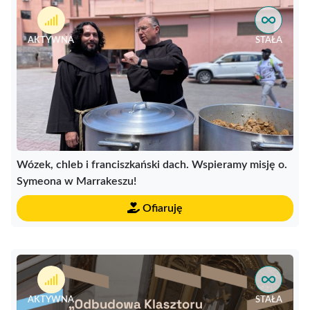
Wambierzycach.\Prowincja angażuje się nie tylko w
działalność religijną, ale również edukacyjną i naukową,
AKTYWNA
STAŁA
wydając przez wiele lat własne czasopismo naukowe. Bracia
franciszkanie od lat niosą pomoc wiernym, opiekując się
sanktuariami i prowadząc pracę duszpasterską w różnych
zakątkach Europy i Azji.
Wózek, chleb i franciszkański dach. Wspieramy misję o.
Symeona w Marrakeszu!
Ofiaruję
AKTYWNA
STAŁA